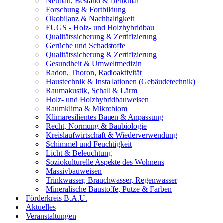
Neubau, Bestand & Denkmal
Forschung & Fortbildung
Ökobilanz & Nachhaltigkeit
FUGS - Holz- und Holzhybridbau
Qualitätssicherung & Zertifizierung
Gerüche und Schadstoffe
Qualitätssicherung & Zertifizierung
Gesundheit & Umweltmedizin
Radon, Thoron, Radioaktivität
Haustechnik & Installationen (Gebäudetechnik)
Raumakustik, Schall & Lärm
Holz- und Holzhybridbauweisen
Raumklima & Mikrobiom
Klimaresilientes Bauen & Anpassung
Recht, Normung & Baubiologie
Kreislaufwirtschaft & Wiederverwendung
Schimmel und Feuchtigkeit
Licht & Beleuchtung
Soziokulturelle Aspekte des Wohnens
Massivbauweisen
Trinkwasser, Brauchwasser, Regenwasser
Mineralische Baustoffe, Putze & Farben
Förderkreis B.A.U.
Aktuelles
Veranstaltungen