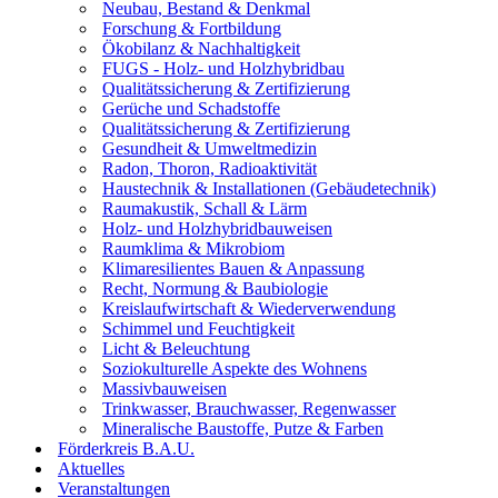
Neubau, Bestand & Denkmal
Forschung & Fortbildung
Ökobilanz & Nachhaltigkeit
FUGS - Holz- und Holzhybridbau
Qualitätssicherung & Zertifizierung
Gerüche und Schadstoffe
Qualitätssicherung & Zertifizierung
Gesundheit & Umweltmedizin
Radon, Thoron, Radioaktivität
Haustechnik & Installationen (Gebäudetechnik)
Raumakustik, Schall & Lärm
Holz- und Holzhybridbauweisen
Raumklima & Mikrobiom
Klimaresilientes Bauen & Anpassung
Recht, Normung & Baubiologie
Kreislaufwirtschaft & Wiederverwendung
Schimmel und Feuchtigkeit
Licht & Beleuchtung
Soziokulturelle Aspekte des Wohnens
Massivbauweisen
Trinkwasser, Brauchwasser, Regenwasser
Mineralische Baustoffe, Putze & Farben
Förderkreis B.A.U.
Aktuelles
Veranstaltungen