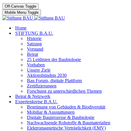
Off-Canvas Toggle
Mobile Menu Toggle
Home
STIFTUNG B.A.U.
Historie
Satzung
Vorstand
Beirat
25 Leitlinien der Baubiologie
Vorhaben
Unsere Ziele
Aktionsbündnis 2030
Bau Forum, digitale Plattform
Zertifizierungen
Forschung zu unterschiedlichen Themen
Beirat & Netzwerk
Expertenkreise B.A.U.
Begrünung von Gebäuden & Biodiversität
Mobiliar & Ausstattungen
Digitale Bauprozesse & Baubiologie
Nachwachsende Rohstoffe & Baumaterialien
Elektromagnetische Verträglichkeit (EMV)