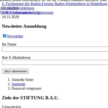
6. Fachtagung des Radon-Forums Baden-Württemberg in Heidelberg
Akzeptieren
Ablehnen
07.10.2026
Weitere Informationen
|
Impressum
AIR Innenraumschulung
16.11.2026
Newsletter Anmeldung
Newsletter
Ihr Name
Ihre E-Mailadresse
Aktuelle Seite:
Startseite
Passwort vergessen
Ziele der STIFTUNG B.A.U.
Umweltziele