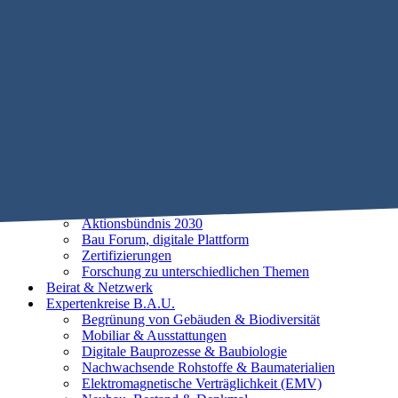
Mobile Menu Toggle
Home
STIFTUNG B.A.U.
Historie
Satzung
Vorstand
Beirat
25 Leitlinien der Baubiologie
Vorhaben
Unsere Ziele
Aktionsbündnis 2030
Bau Forum, digitale Plattform
Zertifizierungen
Forschung zu unterschiedlichen Themen
Beirat & Netzwerk
Expertenkreise B.A.U.
Begrünung von Gebäuden & Biodiversität
Mobiliar & Ausstattungen
Digitale Bauprozesse & Baubiologie
Nachwachsende Rohstoffe & Baumaterialien
Elektromagnetische Verträglichkeit (EMV)