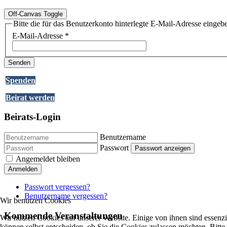
Off-Canvas Toggle
Bitte die für das Benutzerkonto hinterlegte E-Mail-Adresse einge
E-Mail-Adresse
*
Senden
Spenden
Beirat werden
Beirats-Login
Benutzername
Passwort
Passwort anzeigen
Angemeldet bleiben
Anmelden
Passwort vergessen?
Benutzername vergessen?
Wir benutzen Cookies
Kommende Veranstaltungen
Wir nutzen Cookies auf unserer Website. Einige von ihnen sind essenzi
können selbst entscheiden, ob Sie die Cookies zulassen möchten. Bitte