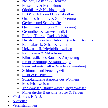
Neubau, Bestand & Denkmal
Forschung & Fortbildung
Ökobilanz & Nachhaltigkeit
FUGS - Holz- und Holzhybridbau
Qualitätssicherung & Zertifizierung
Gerüche und Schadstoffe
Qualitätssicherung & Zertifizierung
Gesundheit & Umweltmedizin
Radon, Thoron, Radioaktivität
Haustechnik & Installationen (Gebäudetechnik)
Raumakustik, Schall & Lärm
Holz- und Holzhybridbauweisen
Raumklima & Mikrobiom
Klimaresilientes Bauen & Anpassung
Recht, Normung & Baubiologie
Kreislaufwirtschaft & Wiederverwendung
Schimmel und Feuchtigkeit
Licht & Beleuchtung
Soziokulturelle Aspekte des Wohnens
Massivbauweisen
Trinkwasser, Brauchwasser, Regenwasser
Mineralische Baustoffe, Putze & Farben
Förderkreis B.A.U.
Aktuelles
Veranstaltungen