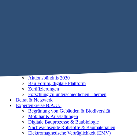
Mobile Menu Toggle
Home
STIFTUNG B.A.U.
Historie
Satzung
Vorstand
Beirat
25 Leitlinien der Baubiologie
Vorhaben
Unsere Ziele
Aktionsbündnis 2030
Bau Forum, digitale Plattform
Zertifizierungen
Forschung zu unterschiedlichen Themen
Beirat & Netzwerk
Expertenkreise B.A.U.
Begrünung von Gebäuden & Biodiversität
Mobiliar & Ausstattungen
Digitale Bauprozesse & Baubiologie
Nachwachsende Rohstoffe & Baumaterialien
Elektromagnetische Verträglichkeit (EMV)