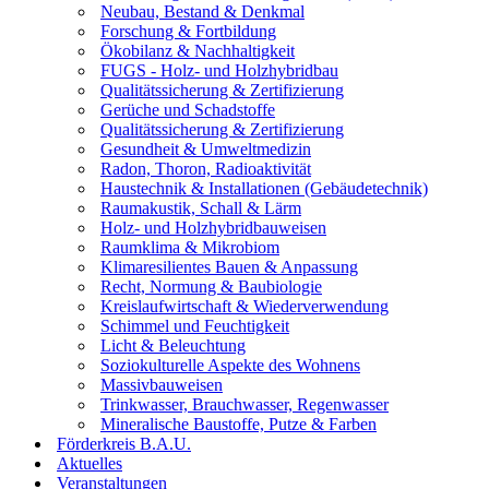
Neubau, Bestand & Denkmal
Forschung & Fortbildung
Ökobilanz & Nachhaltigkeit
FUGS - Holz- und Holzhybridbau
Qualitätssicherung & Zertifizierung
Gerüche und Schadstoffe
Qualitätssicherung & Zertifizierung
Gesundheit & Umweltmedizin
Radon, Thoron, Radioaktivität
Haustechnik & Installationen (Gebäudetechnik)
Raumakustik, Schall & Lärm
Holz- und Holzhybridbauweisen
Raumklima & Mikrobiom
Klimaresilientes Bauen & Anpassung
Recht, Normung & Baubiologie
Kreislaufwirtschaft & Wiederverwendung
Schimmel und Feuchtigkeit
Licht & Beleuchtung
Soziokulturelle Aspekte des Wohnens
Massivbauweisen
Trinkwasser, Brauchwasser, Regenwasser
Mineralische Baustoffe, Putze & Farben
Förderkreis B.A.U.
Aktuelles
Veranstaltungen