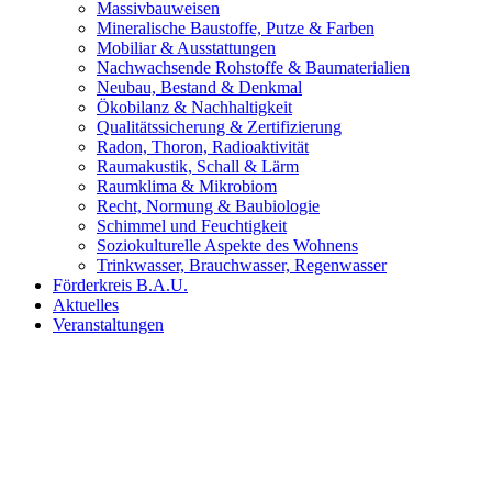
Massivbauweisen
Mineralische Baustoffe, Putze & Farben
Mobiliar & Ausstattungen
Nachwachsende Rohstoffe & Baumaterialien
Neubau, Bestand & Denkmal
Ökobilanz & Nachhaltigkeit
Qualitätssicherung & Zertifizierung
Radon, Thoron, Radioaktivität
Raumakustik, Schall & Lärm
Raumklima & Mikrobiom
Recht, Normung & Baubiologie
Schimmel und Feuchtigkeit
Soziokulturelle Aspekte des Wohnens
Trinkwasser, Brauchwasser, Regenwasser
Förderkreis B.A.U.
Aktuelles
Veranstaltungen