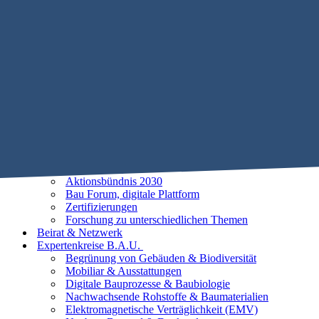
Mobile Menu Toggle
Home
STIFTUNG B.A.U.
Historie
Satzung
Vorstand
Beirat
25 Leitlinien der Baubiologie
Vorhaben
Unsere Ziele
Aktionsbündnis 2030
Bau Forum, digitale Plattform
Zertifizierungen
Forschung zu unterschiedlichen Themen
Beirat & Netzwerk
Expertenkreise B.A.U.
Begrünung von Gebäuden & Biodiversität
Mobiliar & Ausstattungen
Digitale Bauprozesse & Baubiologie
Nachwachsende Rohstoffe & Baumaterialien
Elektromagnetische Verträglichkeit (EMV)