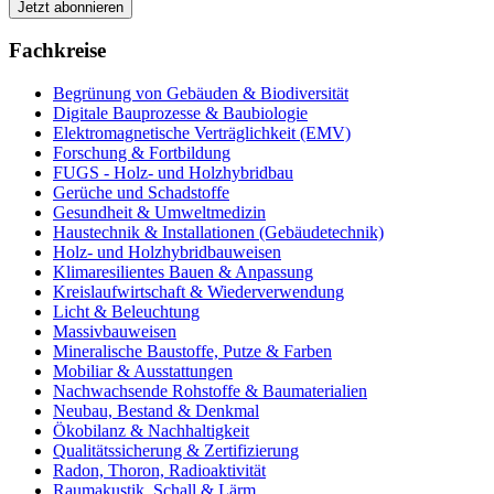
Fachkreise
Begrünung von Gebäuden & Biodiversität
Digitale Bauprozesse & Baubiologie
Elektromagnetische Verträglichkeit (EMV)
Forschung & Fortbildung
FUGS - Holz- und Holzhybridbau
Gerüche und Schadstoffe
Gesundheit & Umweltmedizin
Haustechnik & Installationen (Gebäudetechnik)
Holz- und Holzhybridbauweisen
Klimaresilientes Bauen & Anpassung
Kreislaufwirtschaft & Wiederverwendung
Licht & Beleuchtung
Massivbauweisen
Mineralische Baustoffe, Putze & Farben
Mobiliar & Ausstattungen
Nachwachsende Rohstoffe & Baumaterialien
Neubau, Bestand & Denkmal
Ökobilanz & Nachhaltigkeit
Qualitätssicherung & Zertifizierung
Radon, Thoron, Radioaktivität
Raumakustik, Schall & Lärm