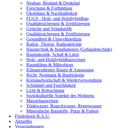
Neubau, Bestand & Denkmal
Forschung & Fortbildung
Ökobilanz & Nachhaltigkeit
FUGS - Holz- und Holzhybridbau
Qualitätssicherung & Zertifizierung
Gerüche und Schadstoffe
Qualitätssicherung & Zertifizierung
Gesundheit & Umweltmedizin
Radon, Thoron, Radioaktivität
Haustechnik & Installationen (Gebäudetechnik)
Raumakustik, Schall & Lärm
Holz- und Holzhybridbauweisen
Raumklima & Mikrobiom
Klimaresilientes Bauen & Anpassung
Recht, Normung & Baubiologie
Kreislaufwirtschaft & Wiederverwendung
Schimmel und Feuchtigkeit
Licht & Beleuchtung
Soziokulturelle Aspekte des Wohnens
Massivbauweisen
Trinkwasser, Brauchwasser, Regenwasser
Mineralische Baustoffe, Putze & Farben
Förderkreis B.A.U.
Aktuelles
Veranstaltungen