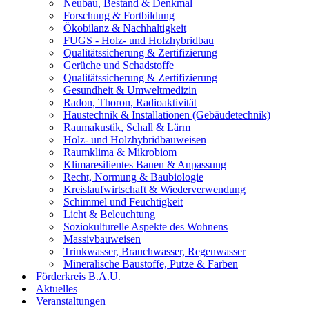
Neubau, Bestand & Denkmal
Forschung & Fortbildung
Ökobilanz & Nachhaltigkeit
FUGS - Holz- und Holzhybridbau
Qualitätssicherung & Zertifizierung
Gerüche und Schadstoffe
Qualitätssicherung & Zertifizierung
Gesundheit & Umweltmedizin
Radon, Thoron, Radioaktivität
Haustechnik & Installationen (Gebäudetechnik)
Raumakustik, Schall & Lärm
Holz- und Holzhybridbauweisen
Raumklima & Mikrobiom
Klimaresilientes Bauen & Anpassung
Recht, Normung & Baubiologie
Kreislaufwirtschaft & Wiederverwendung
Schimmel und Feuchtigkeit
Licht & Beleuchtung
Soziokulturelle Aspekte des Wohnens
Massivbauweisen
Trinkwasser, Brauchwasser, Regenwasser
Mineralische Baustoffe, Putze & Farben
Förderkreis B.A.U.
Aktuelles
Veranstaltungen