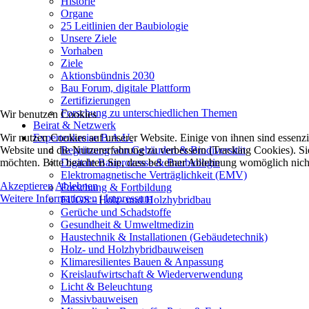
Historie
Organe
25 Leitlinien der Baubiologie
Unsere Ziele
Vorhaben
Ziele
Aktionsbündnis 2030
Bau Forum, digitale Plattform
Zertifizierungen
Forschung zu unterschiedlichen Themen
Wir benutzen Cookies
Beirat & Netzwerk
Expertenkreise B.A.U.
Wir nutzen Cookies auf unserer Website. Einige von ihnen sind essenzie
Begrünung von Gebäuden & Biodiversität
Website und die Nutzererfahrung zu verbessern (Tracking Cookies). Sie
Digitale Bauprozesse & Baubiologie
möchten. Bitte beachten Sie, dass bei einer Ablehnung womöglich nicht
Elektromagnetische Verträglichkeit (EMV)
Akzeptieren
Ablehnen
Forschung & Fortbildung
Weitere Informationen
|
Impressum
FUGS - Holz- und Holzhybridbau
Gerüche und Schadstoffe
Gesundheit & Umweltmedizin
Haustechnik & Installationen (Gebäudetechnik)
Holz- und Holzhybridbauweisen
Klimaresilientes Bauen & Anpassung
Kreislaufwirtschaft & Wiederverwendung
Licht & Beleuchtung
Massivbauweisen