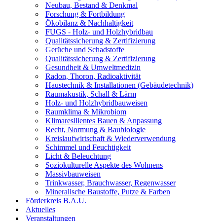
Neubau, Bestand & Denkmal
Forschung & Fortbildung
Ökobilanz & Nachhaltigkeit
FUGS - Holz- und Holzhybridbau
Qualitätssicherung & Zertifizierung
Gerüche und Schadstoffe
Qualitätssicherung & Zertifizierung
Gesundheit & Umweltmedizin
Radon, Thoron, Radioaktivität
Haustechnik & Installationen (Gebäudetechnik)
Raumakustik, Schall & Lärm
Holz- und Holzhybridbauweisen
Raumklima & Mikrobiom
Klimaresilientes Bauen & Anpassung
Recht, Normung & Baubiologie
Kreislaufwirtschaft & Wiederverwendung
Schimmel und Feuchtigkeit
Licht & Beleuchtung
Soziokulturelle Aspekte des Wohnens
Massivbauweisen
Trinkwasser, Brauchwasser, Regenwasser
Mineralische Baustoffe, Putze & Farben
Förderkreis B.A.U.
Aktuelles
Veranstaltungen