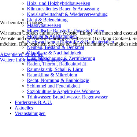
Holz- und Holzhybridbauweisen
Klimaresilientes Bauen & Anpassung
Kreislaufwirtschaft & Wiederverwendung
Licht & Beleuchtung
Wir benutzen Cookies
Massivbauweisen
Mineralische Baustoffe, Putze & Farben
Wir nutzen Cookies auf unserer Website. Einige von ihnen sind essenzie
Mobiliar & Ausstattungen
Website und die Nutzererfahrung zu verbessern (Tracking Cookies). Sie
Nachwachsende Rohstoffe & Baumaterialien
möchten. Bitte beachten Sie, dass bei einer Ablehnung womöglich nicht
Neubau, Bestand & Denkmal
Ökobilanz & Nachhaltigkeit
Akzeptieren
Ablehnen
Qualitätssicherung & Zertifizierung
Weitere Informationen
|
Impressum
Radon, Thoron, Radioaktivität
Raumakustik, Schall & Lärm
Raumklima & Mikrobiom
Recht, Normung & Baubiologie
Schimmel und Feuchtigkeit
Soziokulturelle Aspekte des Wohnens
Trinkwasser, Brauchwasser, Regenwasser
Förderkreis B.A.U.
Aktuelles
Veranstaltungen