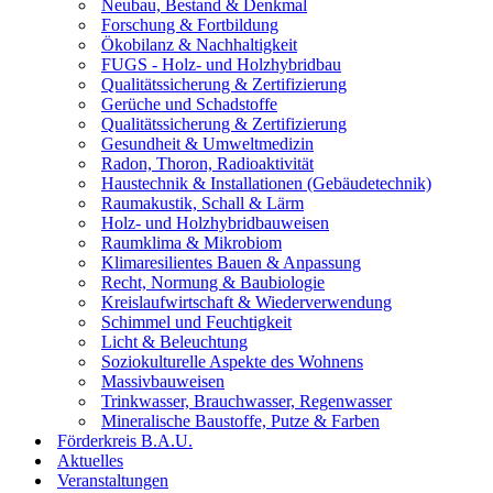
Neubau, Bestand & Denkmal
Forschung & Fortbildung
Ökobilanz & Nachhaltigkeit
FUGS - Holz- und Holzhybridbau
Qualitätssicherung & Zertifizierung
Gerüche und Schadstoffe
Qualitätssicherung & Zertifizierung
Gesundheit & Umweltmedizin
Radon, Thoron, Radioaktivität
Haustechnik & Installationen (Gebäudetechnik)
Raumakustik, Schall & Lärm
Holz- und Holzhybridbauweisen
Raumklima & Mikrobiom
Klimaresilientes Bauen & Anpassung
Recht, Normung & Baubiologie
Kreislaufwirtschaft & Wiederverwendung
Schimmel und Feuchtigkeit
Licht & Beleuchtung
Soziokulturelle Aspekte des Wohnens
Massivbauweisen
Trinkwasser, Brauchwasser, Regenwasser
Mineralische Baustoffe, Putze & Farben
Förderkreis B.A.U.
Aktuelles
Veranstaltungen