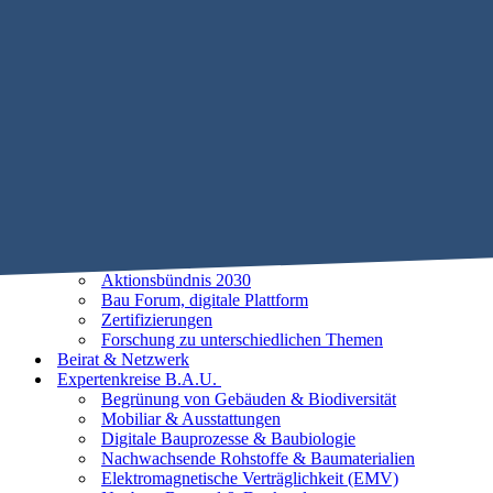
Mobile Menu Toggle
Home
STIFTUNG B.A.U.
Historie
Satzung
Vorstand
Beirat
25 Leitlinien der Baubiologie
Vorhaben
Unsere Ziele
Aktionsbündnis 2030
Bau Forum, digitale Plattform
Zertifizierungen
Forschung zu unterschiedlichen Themen
Beirat & Netzwerk
Expertenkreise B.A.U.
Begrünung von Gebäuden & Biodiversität
Mobiliar & Ausstattungen
Digitale Bauprozesse & Baubiologie
Nachwachsende Rohstoffe & Baumaterialien
Elektromagnetische Verträglichkeit (EMV)