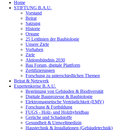
Home
STIFTUNG B.A.U.
Vorstand
Beirat
Satzung
Historie
Organe
25 Leitlinien der Baubiologie
Unsere Ziele
Vorhaben
Ziele
Aktionsbündnis 2030
Bau Forum, digitale Plattform
Zertifizierungen
Forschung zu unterschiedlichen Themen
Beirat & Netzwerk
Expertenkreise B.A.U.
Begrünung von Gebäuden & Biodiversität
Digitale Bauprozesse & Baubiologie
Elektromagnetische Verträglichkeit (EMV)
Forschung & Fortbildung
FUGS - Holz- und Holzhybridbau
Gerüche und Schadstoffe
Gesundheit & Umweltmedizin
Haustechnik & Installationen (Gebäudetechnik)