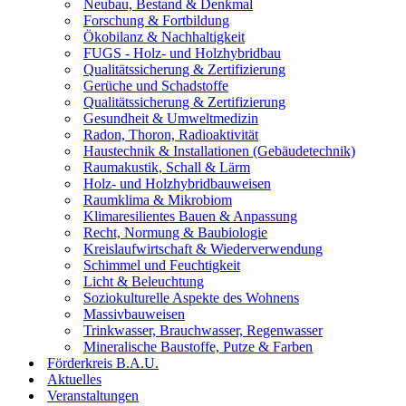
Neubau, Bestand & Denkmal
Forschung & Fortbildung
Ökobilanz & Nachhaltigkeit
FUGS - Holz- und Holzhybridbau
Qualitätssicherung & Zertifizierung
Gerüche und Schadstoffe
Qualitätssicherung & Zertifizierung
Gesundheit & Umweltmedizin
Radon, Thoron, Radioaktivität
Haustechnik & Installationen (Gebäudetechnik)
Raumakustik, Schall & Lärm
Holz- und Holzhybridbauweisen
Raumklima & Mikrobiom
Klimaresilientes Bauen & Anpassung
Recht, Normung & Baubiologie
Kreislaufwirtschaft & Wiederverwendung
Schimmel und Feuchtigkeit
Licht & Beleuchtung
Soziokulturelle Aspekte des Wohnens
Massivbauweisen
Trinkwasser, Brauchwasser, Regenwasser
Mineralische Baustoffe, Putze & Farben
Förderkreis B.A.U.
Aktuelles
Veranstaltungen