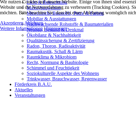
Wir nutzen Cookies auf unserer Website. Einige von ihnen sind essenzie
Licht & Beleuchtung
Website und die Nutzererfahrung zu verbessern (Tracking Cookies). Sie
Massivbauweisen
möchten. Bitte beachten Sie, dass bei einer Ablehnung womöglich nicht
Mineralische Baustoffe, Putze & Farben
Mobiliar & Ausstattungen
Akzeptieren
Ablehnen
Nachwachsende Rohstoffe & Baumaterialien
Weitere Informationen
|
Impressum
Neubau, Bestand & Denkmal
Ökobilanz & Nachhaltigkeit
Qualitätssicherung & Zertifizierung
Radon, Thoron, Radioaktivität
Raumakustik, Schall & Lärm
Raumklima & Mikrobiom
Recht, Normung & Baubiologie
Schimmel und Feuchtigkeit
Soziokulturelle Aspekte des Wohnens
Trinkwasser, Brauchwasser, Regenwasser
Förderkreis B.A.U.
Aktuelles
Veranstaltungen