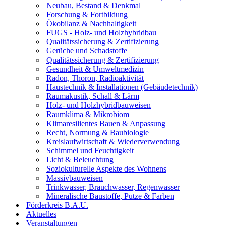
Neubau, Bestand & Denkmal
Forschung & Fortbildung
Ökobilanz & Nachhaltigkeit
FUGS - Holz- und Holzhybridbau
Qualitätssicherung & Zertifizierung
Gerüche und Schadstoffe
Qualitätssicherung & Zertifizierung
Gesundheit & Umweltmedizin
Radon, Thoron, Radioaktivität
Haustechnik & Installationen (Gebäudetechnik)
Raumakustik, Schall & Lärm
Holz- und Holzhybridbauweisen
Raumklima & Mikrobiom
Klimaresilientes Bauen & Anpassung
Recht, Normung & Baubiologie
Kreislaufwirtschaft & Wiederverwendung
Schimmel und Feuchtigkeit
Licht & Beleuchtung
Soziokulturelle Aspekte des Wohnens
Massivbauweisen
Trinkwasser, Brauchwasser, Regenwasser
Mineralische Baustoffe, Putze & Farben
Förderkreis B.A.U.
Aktuelles
Veranstaltungen