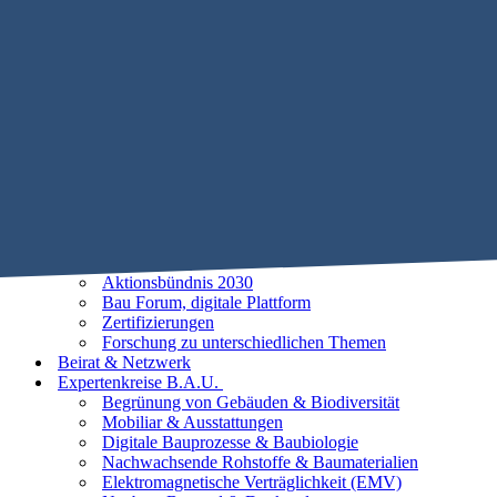
Mobile Menu Toggle
Home
STIFTUNG B.A.U.
Historie
Satzung
Vorstand
Beirat
25 Leitlinien der Baubiologie
Vorhaben
Unsere Ziele
Aktionsbündnis 2030
Bau Forum, digitale Plattform
Zertifizierungen
Forschung zu unterschiedlichen Themen
Beirat & Netzwerk
Expertenkreise B.A.U.
Begrünung von Gebäuden & Biodiversität
Mobiliar & Ausstattungen
Digitale Bauprozesse & Baubiologie
Nachwachsende Rohstoffe & Baumaterialien
Elektromagnetische Verträglichkeit (EMV)