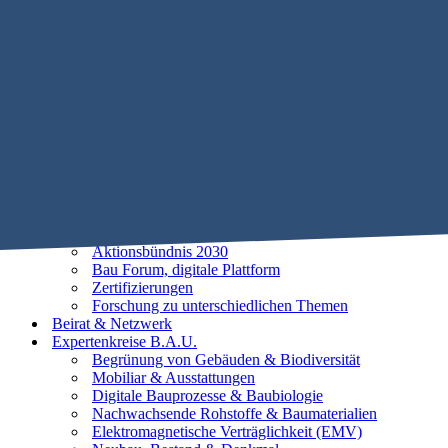
Mobile Menu Toggle
Home
STIFTUNG B.A.U.
Historie
Satzung
Vorstand
Beirat
25 Leitlinien der Baubiologie
Vorhaben
Unsere Ziele
Aktionsbündnis 2030
Bau Forum, digitale Plattform
Zertifizierungen
Forschung zu unterschiedlichen Themen
Beirat & Netzwerk
Expertenkreise B.A.U.
Begrünung von Gebäuden & Biodiversität
Mobiliar & Ausstattungen
Digitale Bauprozesse & Baubiologie
Nachwachsende Rohstoffe & Baumaterialien
Elektromagnetische Verträglichkeit (EMV)