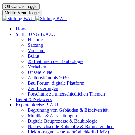
Off-Canvas Toggle
Mobile Menu Toggle
Home
STIFTUNG B.A.U.
Historie
Satzung
Vorstand
Beirat
25 Leitlinien der Baubiologie
Vorhaben
Unsere Ziele
Aktionsbündnis 2030
Bau Forum, digitale Plattform
Zertifizierungen
Forschung zu unterschiedlichen Themen
Beirat & Netzwerk
Expertenkreise B.A.U.
Begrünung von Gebäuden & Biodiversität
Mobiliar & Ausstattungen
Digitale Bauprozesse & Baubiologie
Nachwachsende Rohstoffe & Baumaterialien
Elektromagnetische Verträglichkeit (EMV)