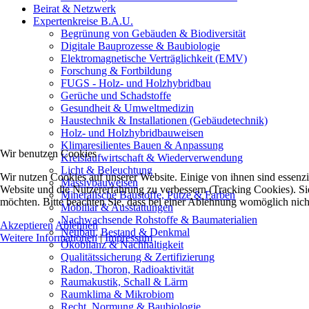
Beirat & Netzwerk
Expertenkreise B.A.U.
Begrünung von Gebäuden & Biodiversität
Digitale Bauprozesse & Baubiologie
Elektromagnetische Verträglichkeit (EMV)
Forschung & Fortbildung
FUGS - Holz- und Holzhybridbau
Gerüche und Schadstoffe
Gesundheit & Umweltmedizin
Haustechnik & Installationen (Gebäudetechnik)
Holz- und Holzhybridbauweisen
Klimaresilientes Bauen & Anpassung
Wir benutzen Cookies
Kreislaufwirtschaft & Wiederverwendung
Licht & Beleuchtung
Wir nutzen Cookies auf unserer Website. Einige von ihnen sind essenzie
Massivbauweisen
Website und die Nutzererfahrung zu verbessern (Tracking Cookies). Sie
Mineralische Baustoffe, Putze & Farben
möchten. Bitte beachten Sie, dass bei einer Ablehnung womöglich nicht
Mobiliar & Ausstattungen
Nachwachsende Rohstoffe & Baumaterialien
Akzeptieren
Ablehnen
Neubau, Bestand & Denkmal
Weitere Informationen
|
Impressum
Ökobilanz & Nachhaltigkeit
Qualitätssicherung & Zertifizierung
Radon, Thoron, Radioaktivität
Raumakustik, Schall & Lärm
Raumklima & Mikrobiom
Recht, Normung & Baubiologie