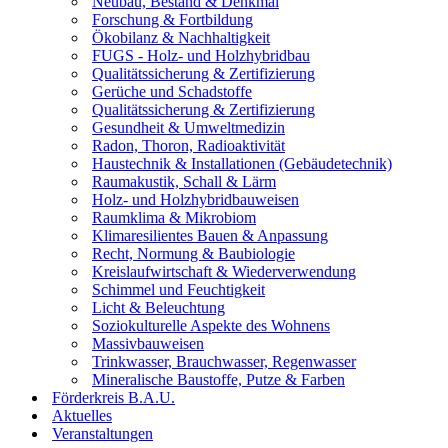
Neubau, Bestand & Denkmal
Forschung & Fortbildung
Ökobilanz & Nachhaltigkeit
FUGS - Holz- und Holzhybridbau
Qualitätssicherung & Zertifizierung
Gerüche und Schadstoffe
Qualitätssicherung & Zertifizierung
Gesundheit & Umweltmedizin
Radon, Thoron, Radioaktivität
Haustechnik & Installationen (Gebäudetechnik)
Raumakustik, Schall & Lärm
Holz- und Holzhybridbauweisen
Raumklima & Mikrobiom
Klimaresilientes Bauen & Anpassung
Recht, Normung & Baubiologie
Kreislaufwirtschaft & Wiederverwendung
Schimmel und Feuchtigkeit
Licht & Beleuchtung
Soziokulturelle Aspekte des Wohnens
Massivbauweisen
Trinkwasser, Brauchwasser, Regenwasser
Mineralische Baustoffe, Putze & Farben
Förderkreis B.A.U.
Aktuelles
Veranstaltungen