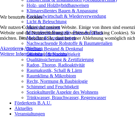
Holz- und Holzhybridbauweisen
Klimaresilientes Bauen & Anpassung
Kreislaufwirtschaft & Wiederverwendung
Wir benutzen Cookies
Licht & Beleuchtung
Massivbauweisen
Wir nutzen Cookies auf unserer Website. Einige von ihnen sind essenzie
Mineralische Baustoffe, Putze & Farben
Website und die Nutzererfahrung zu verbessern (Tracking Cookies). Sie
Mobiliar & Ausstattungen
möchten. Bitte beachten Sie, dass bei einer Ablehnung womöglich nicht
Nachwachsende Rohstoffe & Baumaterialien
Akzeptieren
Ablehnen
Neubau, Bestand & Denkmal
Weitere Informationen
|
Impressum
Ökobilanz & Nachhaltigkeit
Qualitätssicherung & Zertifizierung
Radon, Thoron, Radioaktivität
Raumakustik, Schall & Lärm
Raumklima & Mikrobiom
Recht, Normung & Baubiologie
Schimmel und Feuchtigkeit
Soziokulturelle Aspekte des Wohnens
Trinkwasser, Brauchwasser, Regenwasser
Förderkreis B.A.U.
Aktuelles
Veranstaltungen