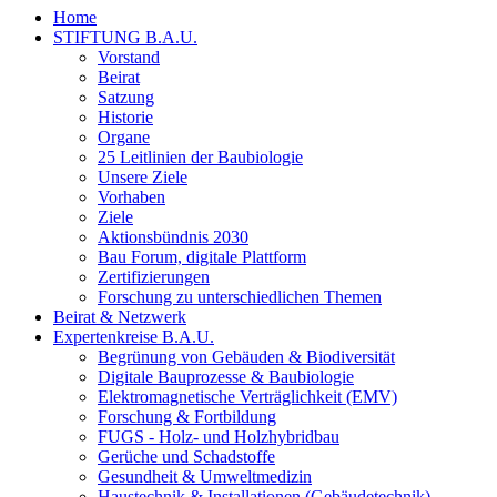
Home
STIFTUNG B.A.U.
Vorstand
Beirat
Satzung
Historie
Organe
25 Leitlinien der Baubiologie
Unsere Ziele
Vorhaben
Ziele
Aktionsbündnis 2030
Bau Forum, digitale Plattform
Zertifizierungen
Forschung zu unterschiedlichen Themen
Beirat & Netzwerk
Expertenkreise B.A.U.
Begrünung von Gebäuden & Biodiversität
Digitale Bauprozesse & Baubiologie
Elektromagnetische Verträglichkeit (EMV)
Forschung & Fortbildung
FUGS - Holz- und Holzhybridbau
Gerüche und Schadstoffe
Gesundheit & Umweltmedizin
Haustechnik & Installationen (Gebäudetechnik)