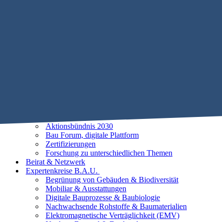
Mobile Menu Toggle
Home
STIFTUNG B.A.U.
Historie
Satzung
Vorstand
Beirat
25 Leitlinien der Baubiologie
Vorhaben
Unsere Ziele
Aktionsbündnis 2030
Bau Forum, digitale Plattform
Zertifizierungen
Forschung zu unterschiedlichen Themen
Beirat & Netzwerk
Expertenkreise B.A.U.
Begrünung von Gebäuden & Biodiversität
Mobiliar & Ausstattungen
Digitale Bauprozesse & Baubiologie
Nachwachsende Rohstoffe & Baumaterialien
Elektromagnetische Verträglichkeit (EMV)