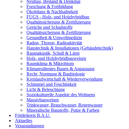
Neubau, Bestand & Denkmal
Forschung & Fortbildung
Ökobilanz & Nachhaltigkeit
FUGS - Holz- und Holzhybridbau
Qualitätssicherung & Zertifizierung
Gerüche und Schadstoffe
Qualitätssicherung & Zertifizierung
Gesundheit & Umweltmedizin
Radon, Thoron, Radioaktivität
Haustechnik & Installationen (Gebäudetechnik)
Raumakustik, Schall & Lärm
Holz- und Holzhybridbauweisen
Raumklima & Mikrobiom
Klimaresilientes Bauen & Anpassung
Recht, Normung & Baubiologie
Kreislaufwirtschaft & Wiederverwendung
Schimmel und Feuchtigkeit
Licht & Beleuchtung
Soziokulturelle Aspekte des Wohnens
Massivbauweisen
Trinkwasser, Brauchwasser, Regenwasser
Mineralische Baustoffe, Putze & Farben
Förderkreis B.A.U.
Aktuelles
Veranstaltungen