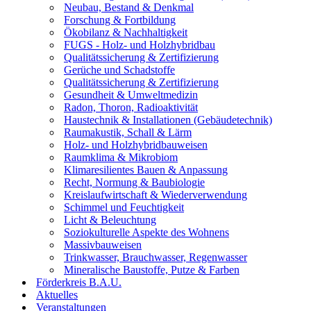
Neubau, Bestand & Denkmal
Forschung & Fortbildung
Ökobilanz & Nachhaltigkeit
FUGS - Holz- und Holzhybridbau
Qualitätssicherung & Zertifizierung
Gerüche und Schadstoffe
Qualitätssicherung & Zertifizierung
Gesundheit & Umweltmedizin
Radon, Thoron, Radioaktivität
Haustechnik & Installationen (Gebäudetechnik)
Raumakustik, Schall & Lärm
Holz- und Holzhybridbauweisen
Raumklima & Mikrobiom
Klimaresilientes Bauen & Anpassung
Recht, Normung & Baubiologie
Kreislaufwirtschaft & Wiederverwendung
Schimmel und Feuchtigkeit
Licht & Beleuchtung
Soziokulturelle Aspekte des Wohnens
Massivbauweisen
Trinkwasser, Brauchwasser, Regenwasser
Mineralische Baustoffe, Putze & Farben
Förderkreis B.A.U.
Aktuelles
Veranstaltungen