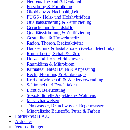
Neubau, Bestand & Denkmal
Forschung & Fortbildung
Ökobilanz & Nachhaltigkeit
FUGS - Holz- und Holzhybridbau
Qualitätssicherung & Zertifizierung
Gerüche und Schadstoffe
Qualitätssicherung & Zertifizierung
Gesundheit & Umweltmedizin
Radon, Thoron, Radioaktivität
Haustechnik & Installationen (Gebäudetechnik)
Raumakustik, Schall & Lärm
Holz- und Holzhybridbauweisen
Raumklima & Mikrobiom
Klimaresilientes Bauen & Anpassung
Recht, Normung & Baubiologie
Kreislaufwirtschaft & Wiederverwendung
Schimmel und Feuchtigkeit
Licht & Beleuchtung
Soziokulturelle Aspekte des Wohnens
Massivbauweisen
Trinkwasser, Brauchwasser, Regenwasser
Mineralische Baustoffe, Putze & Farben
Förderkreis B.A.U.
Aktuelles
Veranstaltungen