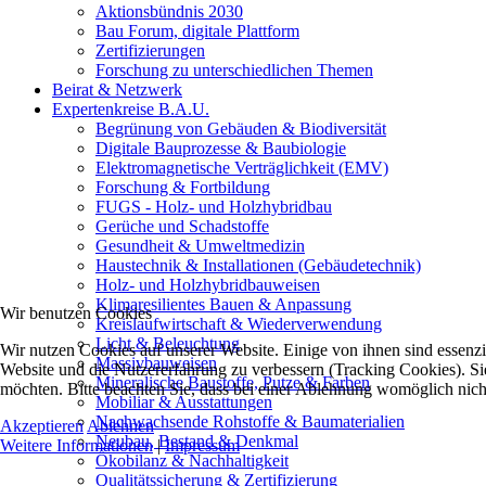
Aktionsbündnis 2030
Bau Forum, digitale Plattform
Zertifizierungen
Forschung zu unterschiedlichen Themen
Beirat & Netzwerk
Expertenkreise B.A.U.
Begrünung von Gebäuden & Biodiversität
Digitale Bauprozesse & Baubiologie
Elektromagnetische Verträglichkeit (EMV)
Forschung & Fortbildung
FUGS - Holz- und Holzhybridbau
Gerüche und Schadstoffe
Gesundheit & Umweltmedizin
Haustechnik & Installationen (Gebäudetechnik)
Holz- und Holzhybridbauweisen
Klimaresilientes Bauen & Anpassung
Wir benutzen Cookies
Kreislaufwirtschaft & Wiederverwendung
Licht & Beleuchtung
Wir nutzen Cookies auf unserer Website. Einige von ihnen sind essenzie
Massivbauweisen
Website und die Nutzererfahrung zu verbessern (Tracking Cookies). Sie
Mineralische Baustoffe, Putze & Farben
möchten. Bitte beachten Sie, dass bei einer Ablehnung womöglich nicht
Mobiliar & Ausstattungen
Nachwachsende Rohstoffe & Baumaterialien
Akzeptieren
Ablehnen
Neubau, Bestand & Denkmal
Weitere Informationen
|
Impressum
Ökobilanz & Nachhaltigkeit
Qualitätssicherung & Zertifizierung