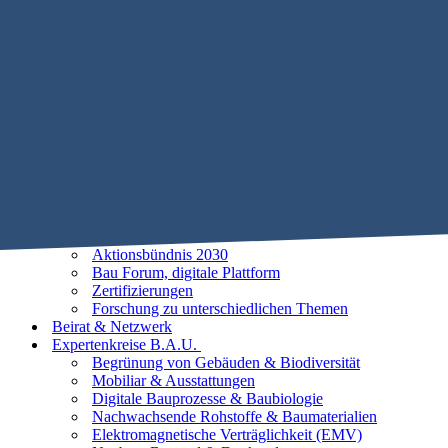
Mobile Menu Toggle
Home
STIFTUNG B.A.U.
Historie
Satzung
Vorstand
Beirat
25 Leitlinien der Baubiologie
Vorhaben
Unsere Ziele
Aktionsbündnis 2030
Bau Forum, digitale Plattform
Zertifizierungen
Forschung zu unterschiedlichen Themen
Beirat & Netzwerk
Expertenkreise B.A.U.
Begrünung von Gebäuden & Biodiversität
Mobiliar & Ausstattungen
Digitale Bauprozesse & Baubiologie
Nachwachsende Rohstoffe & Baumaterialien
Elektromagnetische Verträglichkeit (EMV)