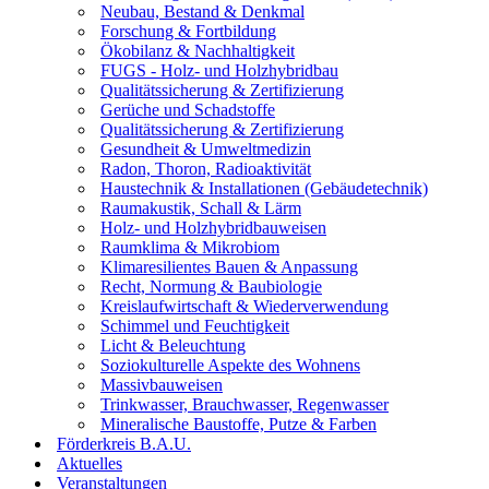
Neubau, Bestand & Denkmal
Forschung & Fortbildung
Ökobilanz & Nachhaltigkeit
FUGS - Holz- und Holzhybridbau
Qualitätssicherung & Zertifizierung
Gerüche und Schadstoffe
Qualitätssicherung & Zertifizierung
Gesundheit & Umweltmedizin
Radon, Thoron, Radioaktivität
Haustechnik & Installationen (Gebäudetechnik)
Raumakustik, Schall & Lärm
Holz- und Holzhybridbauweisen
Raumklima & Mikrobiom
Klimaresilientes Bauen & Anpassung
Recht, Normung & Baubiologie
Kreislaufwirtschaft & Wiederverwendung
Schimmel und Feuchtigkeit
Licht & Beleuchtung
Soziokulturelle Aspekte des Wohnens
Massivbauweisen
Trinkwasser, Brauchwasser, Regenwasser
Mineralische Baustoffe, Putze & Farben
Förderkreis B.A.U.
Aktuelles
Veranstaltungen