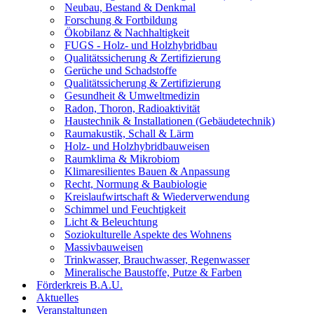
Neubau, Bestand & Denkmal
Forschung & Fortbildung
Ökobilanz & Nachhaltigkeit
FUGS - Holz- und Holzhybridbau
Qualitätssicherung & Zertifizierung
Gerüche und Schadstoffe
Qualitätssicherung & Zertifizierung
Gesundheit & Umweltmedizin
Radon, Thoron, Radioaktivität
Haustechnik & Installationen (Gebäudetechnik)
Raumakustik, Schall & Lärm
Holz- und Holzhybridbauweisen
Raumklima & Mikrobiom
Klimaresilientes Bauen & Anpassung
Recht, Normung & Baubiologie
Kreislaufwirtschaft & Wiederverwendung
Schimmel und Feuchtigkeit
Licht & Beleuchtung
Soziokulturelle Aspekte des Wohnens
Massivbauweisen
Trinkwasser, Brauchwasser, Regenwasser
Mineralische Baustoffe, Putze & Farben
Förderkreis B.A.U.
Aktuelles
Veranstaltungen