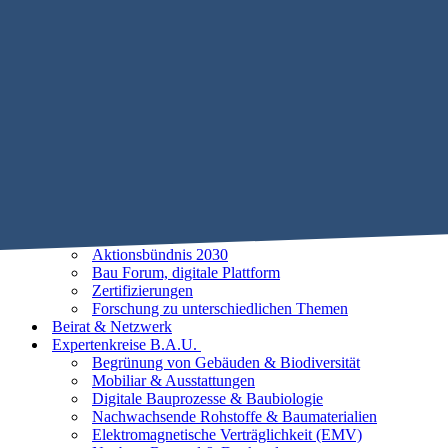
Mobile Menu Toggle
Home
STIFTUNG B.A.U.
Historie
Satzung
Vorstand
Beirat
25 Leitlinien der Baubiologie
Vorhaben
Unsere Ziele
Aktionsbündnis 2030
Bau Forum, digitale Plattform
Zertifizierungen
Forschung zu unterschiedlichen Themen
Beirat & Netzwerk
Expertenkreise B.A.U.
Begrünung von Gebäuden & Biodiversität
Mobiliar & Ausstattungen
Digitale Bauprozesse & Baubiologie
Nachwachsende Rohstoffe & Baumaterialien
Elektromagnetische Verträglichkeit (EMV)