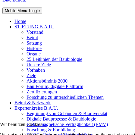
Mobile Menu Toggle
Home
STIFTUNG B.A.U.
Vorstand
Beirat
Satzung
Historie
Organe
25 Leitlinien der Baubiologie
Unsere Ziele
Vorhaben
Ziele
Aktionsbündnis 2030
Bau Forum, digitale Plattform
Zertifizierungen
Forschung zu unterschiedlichen Themen
Beirat & Netzwerk
Expertenkreise B.A.U.
Begrünung von Gebäuden & Biodiversität
Digitale Bauprozesse & Baubiologie
Wir benutzen Cookies
Elektromagnetische Verträglichkeit (EMV)
Forschung & Fortbildung
Wir nutzen Cookies auf unserer Website. Einige von ihnen sind essenzie