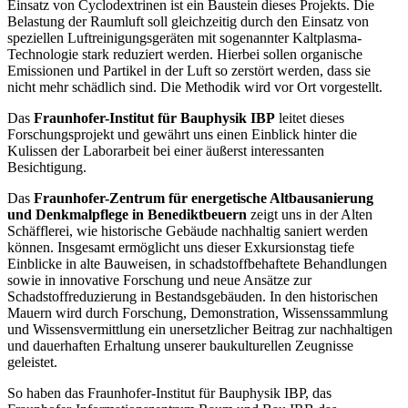
Einsatz von Cyclodextrinen ist ein Baustein dieses Projekts. Die
Belastung der Raumluft soll gleichzeitig durch den Einsatz von
speziellen Luftreinigungsgeräten mit sogenannter Kaltplasma-
Technologie stark reduziert werden. Hierbei sollen organische
Emissionen und Partikel in der Luft so zerstört werden, dass sie
nicht mehr schädlich sind. Die Methodik wird vor Ort vorgestellt.
Das
Fraunhofer-Institut für Bauphysik IBP
leitet dieses
Forschungsprojekt und gewährt uns einen Einblick hinter die
Kulissen der Laborarbeit bei einer äußerst interessanten
Besichtigung.
Das
Fraunhofer-Zentrum für energetische Altbausanierung
und Denkmalpflege in Benediktbeuern
zeigt uns in der Alten
Schäfflerei, wie historische Gebäude nachhaltig saniert werden
können. Insgesamt ermöglicht uns dieser Exkursionstag tiefe
Einblicke in alte Bauweisen, in schadstoffbehaftete Behandlungen
sowie in innovative Forschung und neue Ansätze zur
Schadstoffreduzierung in Bestandsgebäuden. In den historischen
Mauern wird durch Forschung, Demonstration, Wissenssammlung
und Wissensvermittlung ein unersetzlicher Beitrag zur nachhaltigen
und dauerhaften Erhaltung unserer baukulturellen Zeugnisse
geleistet.
So haben das Fraunhofer-Institut für Bauphysik IBP, das