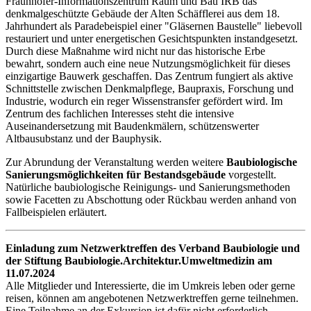
Fraunhofer-Informationszentrum Raum und Bau IRB das
denkmalgeschützte Gebäude der Alten Schäfflerei aus dem 18.
Jahrhundert als Paradebeispiel einer "Gläsernen Baustelle" liebevoll
restauriert und unter energetischen Gesichtspunkten instandgesetzt.
Durch diese Maßnahme wird nicht nur das historische Erbe
bewahrt, sondern auch eine neue Nutzungsmöglichkeit für dieses
einzigartige Bauwerk geschaffen. Das Zentrum fungiert als aktive
Schnittstelle zwischen Denkmalpflege, Baupraxis, Forschung und
Industrie, wodurch ein reger Wissenstransfer gefördert wird. Im
Zentrum des fachlichen Interesses steht die intensive
Auseinandersetzung mit Baudenkmälern, schützenswerter
Altbausubstanz und der Bauphysik.
Zur Abrundung der Veranstaltung werden weitere
Baubiologische
Sanierungsmöglichkeiten für Bestandsgebäude
vorgestellt.
Natürliche baubiologische Reinigungs- und Sanierungsmethoden
sowie Facetten zu Abschottung oder Rückbau werden anhand von
Fallbeispielen erläutert.
Einladung zum Netzwerktreffen des Verband Baubiologie und
der Stiftung Baubiologie.Architektur.Umweltmedizin am
11.07.2024
Alle Mitglieder und Interessierte, die im Umkreis leben oder gerne
reisen, können am angebotenen Netzwerktreffen gerne teilnehmen.
Eine Teilnahme an der Exkursion ist dafür nicht erforderlich.