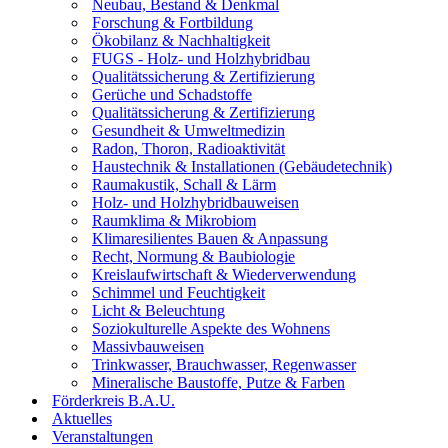
Neubau, Bestand & Denkmal
Forschung & Fortbildung
Ökobilanz & Nachhaltigkeit
FUGS - Holz- und Holzhybridbau
Qualitätssicherung & Zertifizierung
Gerüche und Schadstoffe
Qualitätssicherung & Zertifizierung
Gesundheit & Umweltmedizin
Radon, Thoron, Radioaktivität
Haustechnik & Installationen (Gebäudetechnik)
Raumakustik, Schall & Lärm
Holz- und Holzhybridbauweisen
Raumklima & Mikrobiom
Klimaresilientes Bauen & Anpassung
Recht, Normung & Baubiologie
Kreislaufwirtschaft & Wiederverwendung
Schimmel und Feuchtigkeit
Licht & Beleuchtung
Soziokulturelle Aspekte des Wohnens
Massivbauweisen
Trinkwasser, Brauchwasser, Regenwasser
Mineralische Baustoffe, Putze & Farben
Förderkreis B.A.U.
Aktuelles
Veranstaltungen