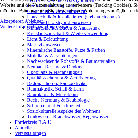
FUGS - Holz- und Holzhybridbau
Website und die Nutzererfahrung zu verbessern (Tracking Cookies). Sie
Gerüche und Schadstoffe
möchten. Bitte beachten Sie, dass bei einer Ablehnung womöglich nicht
Gesundheit & Umweltmedizin
Haustechnik & Installationen (Gebäudetechnik)
Akzeptieren
Ablehnen
Holz- und Holzhybridbauweisen
Weitere Informationen
|
Impressum
Klimaresilientes Bauen & Anpassung
Kreislaufwirtschaft & Wiederverwendung
Licht & Beleuchtung
Massivbauweisen
Mineralische Baustoffe, Putze & Farben
Mobiliar & Ausstattungen
Nachwachsende Rohstoffe & Baumaterialien
Neubau, Bestand & Denkmal
Ökobilanz & Nachhaltigkeit
Qualitätssicherung & Zertifizierung
Radon, Thoron, Radioaktivität
Raumakustik, Schall & Lärm
Raumklima & Mikrobiom
Recht, Normung & Baubiologie
Schimmel und Feuchtigkeit
Soziokulturelle Aspekte des Wohnens
Trinkwasser, Brauchwasser, Regenwasser
Förderkreis B.A.U.
Aktuelles
Veranstaltungen