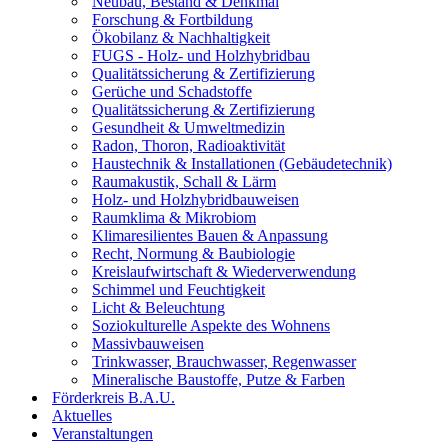
Neubau, Bestand & Denkmal
Forschung & Fortbildung
Ökobilanz & Nachhaltigkeit
FUGS - Holz- und Holzhybridbau
Qualitätssicherung & Zertifizierung
Gerüche und Schadstoffe
Qualitätssicherung & Zertifizierung
Gesundheit & Umweltmedizin
Radon, Thoron, Radioaktivität
Haustechnik & Installationen (Gebäudetechnik)
Raumakustik, Schall & Lärm
Holz- und Holzhybridbauweisen
Raumklima & Mikrobiom
Klimaresilientes Bauen & Anpassung
Recht, Normung & Baubiologie
Kreislaufwirtschaft & Wiederverwendung
Schimmel und Feuchtigkeit
Licht & Beleuchtung
Soziokulturelle Aspekte des Wohnens
Massivbauweisen
Trinkwasser, Brauchwasser, Regenwasser
Mineralische Baustoffe, Putze & Farben
Förderkreis B.A.U.
Aktuelles
Veranstaltungen