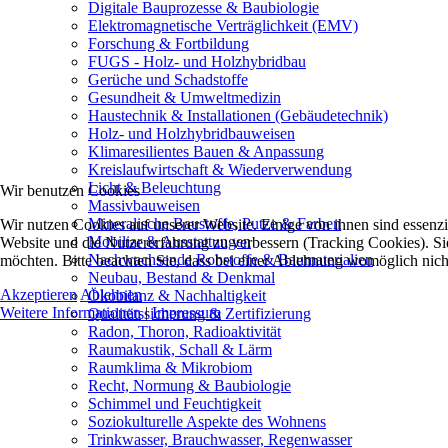
Digitale Bauprozesse & Baubiologie
Elektromagnetische Verträglichkeit (EMV)
Forschung & Fortbildung
FUGS - Holz- und Holzhybridbau
Gerüche und Schadstoffe
Gesundheit & Umweltmedizin
Haustechnik & Installationen (Gebäudetechnik)
Holz- und Holzhybridbauweisen
Klimaresilientes Bauen & Anpassung
Kreislaufwirtschaft & Wiederverwendung
Licht & Beleuchtung
Wir benutzen Cookies
Massivbauweisen
Mineralische Baustoffe, Putze & Farben
Wir nutzen Cookies auf unserer Website. Einige von ihnen sind essenzie
Mobiliar & Ausstattungen
Website und die Nutzererfahrung zu verbessern (Tracking Cookies). Sie
Nachwachsende Rohstoffe & Baumaterialien
möchten. Bitte beachten Sie, dass bei einer Ablehnung womöglich nicht
Neubau, Bestand & Denkmal
Akzeptieren
Ablehnen
Ökobilanz & Nachhaltigkeit
Weitere Informationen
|
Impressum
Qualitätssicherung & Zertifizierung
Radon, Thoron, Radioaktivität
Raumakustik, Schall & Lärm
Raumklima & Mikrobiom
Recht, Normung & Baubiologie
Schimmel und Feuchtigkeit
Soziokulturelle Aspekte des Wohnens
Trinkwasser, Brauchwasser, Regenwasser