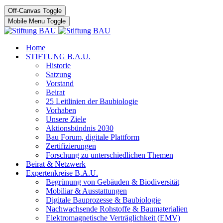
Off-Canvas Toggle
Mobile Menu Toggle
Home
STIFTUNG B.A.U.
Historie
Satzung
Vorstand
Beirat
25 Leitlinien der Baubiologie
Vorhaben
Unsere Ziele
Aktionsbündnis 2030
Bau Forum, digitale Plattform
Zertifizierungen
Forschung zu unterschiedlichen Themen
Beirat & Netzwerk
Expertenkreise B.A.U.
Begrünung von Gebäuden & Biodiversität
Mobiliar & Ausstattungen
Digitale Bauprozesse & Baubiologie
Nachwachsende Rohstoffe & Baumaterialien
Elektromagnetische Verträglichkeit (EMV)