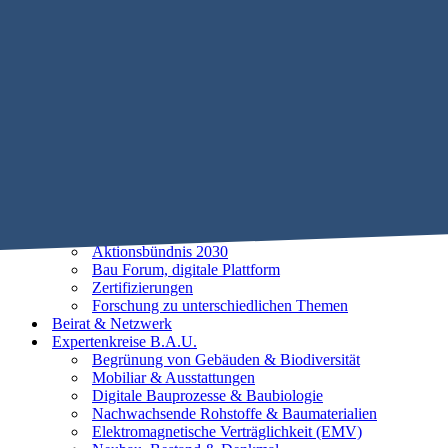
Mobile Menu Toggle
Home
STIFTUNG B.A.U.
Historie
Satzung
Vorstand
Beirat
25 Leitlinien der Baubiologie
Vorhaben
Unsere Ziele
Aktionsbündnis 2030
Bau Forum, digitale Plattform
Zertifizierungen
Forschung zu unterschiedlichen Themen
Beirat & Netzwerk
Expertenkreise B.A.U.
Begrünung von Gebäuden & Biodiversität
Mobiliar & Ausstattungen
Digitale Bauprozesse & Baubiologie
Nachwachsende Rohstoffe & Baumaterialien
Elektromagnetische Verträglichkeit (EMV)