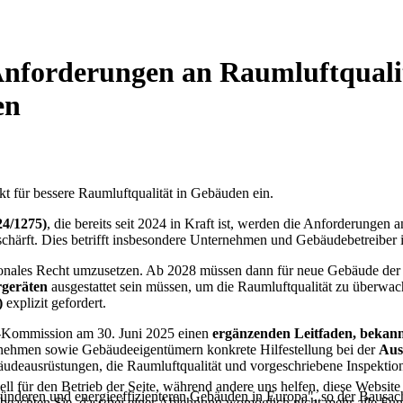
Anforderungen an Raumluftquali
en
kt für bessere Raumluftqualität in Gebäuden ein.
4/1275)
, die bereits seit 2024 in Kraft ist, werden die Anforderunge
härft. Dies betrifft insbesondere Unternehmen und Gebäudebetreiber 
ionales Recht umzusetzen. Ab 2028 müssen dann für neue Gebäude d
rgeräten
ausgestattet sein müssen, um die Raumluftqualität zu überwac
)
explizit gefordert.
U-Kommission am 30. Juni 2025 einen
ergänzenden Leitfaden, bekan
nehmen sowie Gebäudeeigentümern konkrete Hilfestellung bei der
Aus
äudeausrüstungen, die Raumluftqualität und vorgeschriebene Inspektio
ell für den Betrieb der Seite, während andere uns helfen, diese Websit
esünderen und energieeffizienteren Gebäuden in Europa", so der Bausa
 beachten Sie, dass bei einer Ablehnung womöglich nicht mehr alle Funk