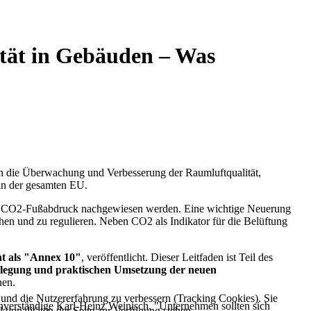
tät in Gebäuden – Was
n an die Überwachung und Verbesserung der Raumluftqualität,
in der gesamten EU.
er CO2-Fußabdruck nachgewiesen werden. Eine wichtige Neuerung
hen und zu regulieren. Neben CO2 als Indikator für die Belüftung
nt als "Annex 10"
, veröffentlicht. Dieser Leitfaden ist Teil des
legung und praktischen Umsetzung der neuen
nen.
e und die Nutzererfahrung zu verbessern (Tracking Cookies). Sie
chverständige Karl-Heinz Weinisch. "Unternehmen sollten sich
tionalitäten der Seite zur Verfügung stehen.