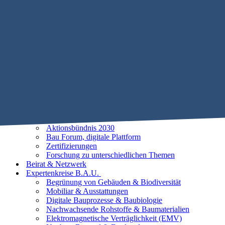
Mobile Menu Toggle
Home
STIFTUNG B.A.U.
Historie
Satzung
Vorstand
Beirat
25 Leitlinien der Baubiologie
Vorhaben
Unsere Ziele
Aktionsbündnis 2030
Bau Forum, digitale Plattform
Zertifizierungen
Forschung zu unterschiedlichen Themen
Beirat & Netzwerk
Expertenkreise B.A.U.
Begrünung von Gebäuden & Biodiversität
Mobiliar & Ausstattungen
Digitale Bauprozesse & Baubiologie
Nachwachsende Rohstoffe & Baumaterialien
Elektromagnetische Verträglichkeit (EMV)