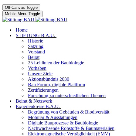
Off-Canvas Toggle
Mobile Menu Toggle
Home
STIFTUNG B.A.U.
Historie
Satzung
Vorstand
Beirat
25 Leitlinien der Baubiologie
Vorhaben
Unsere Ziele
Aktionsbündnis 2030
Bau Forum, digitale Plattform
Zertifizierungen
Forschung zu unterschiedlichen Themen
Beirat & Netzwerk
Expertenkreise B.A.U.
Begrünung von Gebäuden & Biodiversität
Mobiliar & Ausstattungen
Digitale Bauprozesse & Baubiologie
Nachwachsende Rohstoffe & Baumaterialien
Elektromagnetische Verträglichkeit (EMV)