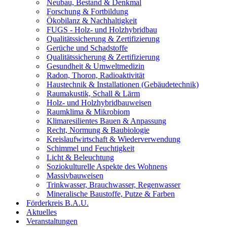
Neubau, Bestand & Denkmal
Forschung & Fortbildung
Ökobilanz & Nachhaltigkeit
FUGS - Holz- und Holzhybridbau
Qualitätssicherung & Zertifizierung
Gerüche und Schadstoffe
Qualitätssicherung & Zertifizierung
Gesundheit & Umweltmedizin
Radon, Thoron, Radioaktivität
Haustechnik & Installationen (Gebäudetechnik)
Raumakustik, Schall & Lärm
Holz- und Holzhybridbauweisen
Raumklima & Mikrobiom
Klimaresilientes Bauen & Anpassung
Recht, Normung & Baubiologie
Kreislaufwirtschaft & Wiederverwendung
Schimmel und Feuchtigkeit
Licht & Beleuchtung
Soziokulturelle Aspekte des Wohnens
Massivbauweisen
Trinkwasser, Brauchwasser, Regenwasser
Mineralische Baustoffe, Putze & Farben
Förderkreis B.A.U.
Aktuelles
Veranstaltungen