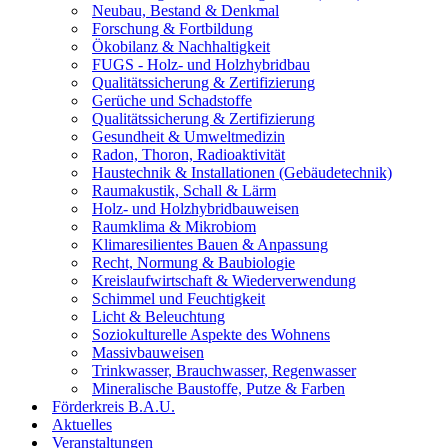
Neubau, Bestand & Denkmal
Forschung & Fortbildung
Ökobilanz & Nachhaltigkeit
FUGS - Holz- und Holzhybridbau
Qualitätssicherung & Zertifizierung
Gerüche und Schadstoffe
Qualitätssicherung & Zertifizierung
Gesundheit & Umweltmedizin
Radon, Thoron, Radioaktivität
Haustechnik & Installationen (Gebäudetechnik)
Raumakustik, Schall & Lärm
Holz- und Holzhybridbauweisen
Raumklima & Mikrobiom
Klimaresilientes Bauen & Anpassung
Recht, Normung & Baubiologie
Kreislaufwirtschaft & Wiederverwendung
Schimmel und Feuchtigkeit
Licht & Beleuchtung
Soziokulturelle Aspekte des Wohnens
Massivbauweisen
Trinkwasser, Brauchwasser, Regenwasser
Mineralische Baustoffe, Putze & Farben
Förderkreis B.A.U.
Aktuelles
Veranstaltungen