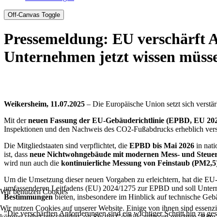
Off-Canvas Toggle
Pressemeldung: EU verschärft 
Unternehmen jetzt wissen müss
Weikersheim, 11.07.2025
– Die Europäische Union setzt sich verstär
Mit der
neuen Fassung der EU-Gebäuderichtlinie (EPBD, EU 202
Inspektionen und den Nachweis des CO2-Fußabdrucks erheblich versc
Die Mitgliedstaaten sind verpflichtet, die
EPBD bis Mai 2026
in nat
ist, dass
neue Nichtwohngebäude mit modernen Mess- und Steue
wird nun auch die
kontinuierliche Messung von Feinstaub (PM2,5
Um die Umsetzung dieser neuen Vorgaben zu erleichtern, hat die E
umfassenderen Leitfadens (EU) 2024/1275 zur EPBD und soll Unter
Wir benutzen Cookies
Bestimmungen
bieten, insbesondere im Hinblick auf technische Geb
Wir nutzen Cookies auf unserer Website. Einige von ihnen sind essenzi
"Die verschärften Anforderungen sind ein wichtiger Schritt hin zu g
können selbst entscheiden, ob Sie die Cookies zulassen möchten. Bitte