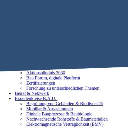
Mobile Menu Toggle
Home
STIFTUNG B.A.U.
Historie
Satzung
Vorstand
Beirat
25 Leitlinien der Baubiologie
Vorhaben
Unsere Ziele
Aktionsbündnis 2030
Bau Forum, digitale Plattform
Zertifizierungen
Forschung zu unterschiedlichen Themen
Beirat & Netzwerk
Expertenkreise B.A.U.
Begrünung von Gebäuden & Biodiversität
Mobiliar & Ausstattungen
Digitale Bauprozesse & Baubiologie
Nachwachsende Rohstoffe & Baumaterialien
Elektromagnetische Verträglichkeit (EMV)