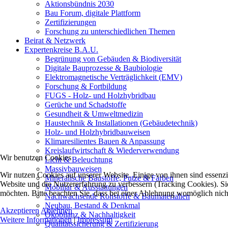
Aktionsbündnis 2030
Bau Forum, digitale Plattform
Zertifizierungen
Forschung zu unterschiedlichen Themen
Beirat & Netzwerk
Expertenkreise B.A.U.
Begrünung von Gebäuden & Biodiversität
Digitale Bauprozesse & Baubiologie
Elektromagnetische Verträglichkeit (EMV)
Forschung & Fortbildung
FUGS - Holz- und Holzhybridbau
Gerüche und Schadstoffe
Gesundheit & Umweltmedizin
Haustechnik & Installationen (Gebäudetechnik)
Holz- und Holzhybridbauweisen
Klimaresilientes Bauen & Anpassung
Kreislaufwirtschaft & Wiederverwendung
Wir benutzen Cookies
Licht & Beleuchtung
Massivbauweisen
Wir nutzen Cookies auf unserer Website. Einige von ihnen sind essenzie
Mineralische Baustoffe, Putze & Farben
Website und die Nutzererfahrung zu verbessern (Tracking Cookies). Sie
Mobiliar & Ausstattungen
möchten. Bitte beachten Sie, dass bei einer Ablehnung womöglich nicht
Nachwachsende Rohstoffe & Baumaterialien
Neubau, Bestand & Denkmal
Akzeptieren
Ablehnen
Ökobilanz & Nachhaltigkeit
Weitere Informationen
|
Impressum
Qualitätssicherung & Zertifizierung