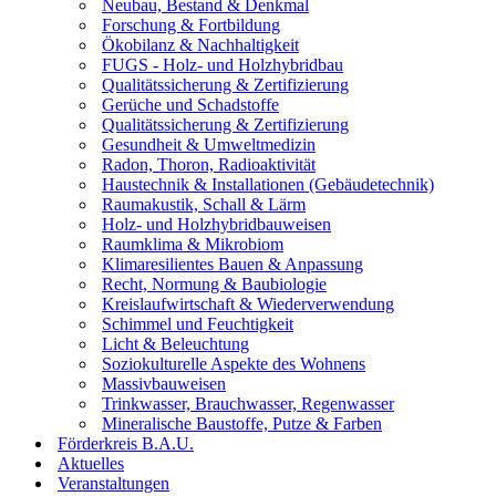
Neubau, Bestand & Denkmal
Forschung & Fortbildung
Ökobilanz & Nachhaltigkeit
FUGS - Holz- und Holzhybridbau
Qualitätssicherung & Zertifizierung
Gerüche und Schadstoffe
Qualitätssicherung & Zertifizierung
Gesundheit & Umweltmedizin
Radon, Thoron, Radioaktivität
Haustechnik & Installationen (Gebäudetechnik)
Raumakustik, Schall & Lärm
Holz- und Holzhybridbauweisen
Raumklima & Mikrobiom
Klimaresilientes Bauen & Anpassung
Recht, Normung & Baubiologie
Kreislaufwirtschaft & Wiederverwendung
Schimmel und Feuchtigkeit
Licht & Beleuchtung
Soziokulturelle Aspekte des Wohnens
Massivbauweisen
Trinkwasser, Brauchwasser, Regenwasser
Mineralische Baustoffe, Putze & Farben
Förderkreis B.A.U.
Aktuelles
Veranstaltungen