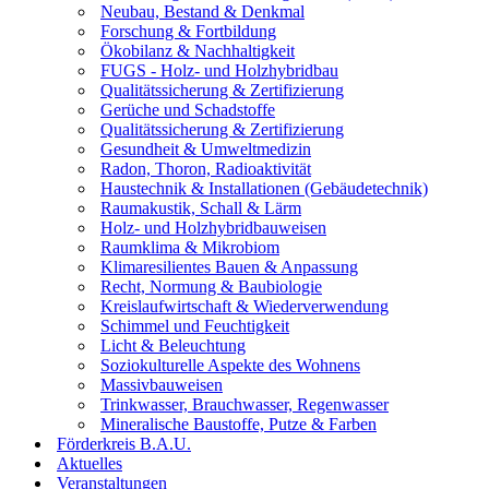
Neubau, Bestand & Denkmal
Forschung & Fortbildung
Ökobilanz & Nachhaltigkeit
FUGS - Holz- und Holzhybridbau
Qualitätssicherung & Zertifizierung
Gerüche und Schadstoffe
Qualitätssicherung & Zertifizierung
Gesundheit & Umweltmedizin
Radon, Thoron, Radioaktivität
Haustechnik & Installationen (Gebäudetechnik)
Raumakustik, Schall & Lärm
Holz- und Holzhybridbauweisen
Raumklima & Mikrobiom
Klimaresilientes Bauen & Anpassung
Recht, Normung & Baubiologie
Kreislaufwirtschaft & Wiederverwendung
Schimmel und Feuchtigkeit
Licht & Beleuchtung
Soziokulturelle Aspekte des Wohnens
Massivbauweisen
Trinkwasser, Brauchwasser, Regenwasser
Mineralische Baustoffe, Putze & Farben
Förderkreis B.A.U.
Aktuelles
Veranstaltungen