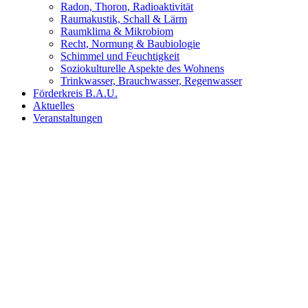
Radon, Thoron, Radioaktivität
Raumakustik, Schall & Lärm
Raumklima & Mikrobiom
Recht, Normung & Baubiologie
Schimmel und Feuchtigkeit
Soziokulturelle Aspekte des Wohnens
Trinkwasser, Brauchwasser, Regenwasser
Förderkreis B.A.U.
Aktuelles
Veranstaltungen