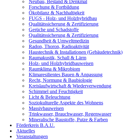
Neubau, Bestand & Denkmal
Forschung & Fortbildung
Ökobilanz & Nachhaltigkeit
FUGS - Holz- und Holzhybridbau
Qualitätssicherung & Zertifizierung
Gerüche und Schadstoffe
Qualitätssicherung & Zertifizierung
Gesundheit & Umweltmedizin
Radon, Thoron, Radioaktivität
Haustechnik & Installationen (Gebäudetechnik)
Raumakustik, Schall & Lärm
Holz- und Holzhybridbauweisen
Raumklima & Mikrobiom
Klimaresilientes Bauen & Anpassung
Recht, Normung & Baubiologie
Kreislaufwirtschaft & Wiederverwendung
Schimmel und Feuchtigkeit
Licht & Beleuchtung
Soziokulturelle Aspekte des Wohnens
Massivbauweisen
Trinkwasser, Brauchwasser, Regenwasser
Mineralische Baustoffe, Putze & Farben
Förderkreis B.A.U.
Aktuelles
Veranstaltungen