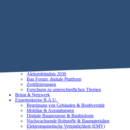
Mobile Menu Toggle
Home
STIFTUNG B.A.U.
Historie
Satzung
Vorstand
Beirat
25 Leitlinien der Baubiologie
Vorhaben
Unsere Ziele
Aktionsbündnis 2030
Bau Forum, digitale Plattform
Zertifizierungen
Forschung zu unterschiedlichen Themen
Beirat & Netzwerk
Expertenkreise B.A.U.
Begrünung von Gebäuden & Biodiversität
Mobiliar & Ausstattungen
Digitale Bauprozesse & Baubiologie
Nachwachsende Rohstoffe & Baumaterialien
Elektromagnetische Verträglichkeit (EMV)