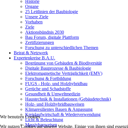
Historie
Organe
25 Leitlinien der Baubiologie
Unsere Ziele
Vorhaben
Ziele
Aktionsbündnis 2030
Bau Forum, digitale Plattform
Zertifizierungen
Forschung zu unterschiedlichen Themen
Beirat & Netzwerk
Expertenkreise B.A.U.
Begrünung von Gebäuden & Biodiversität
Digitale Bauprozesse & Baubiologie
Elektromagnetische Verträglichkeit (EMV)
Forschung & Fortbildung
FUGS - Holz- und Holzhybridbau
Gerüche und Schadstoffe
Gesundheit & Umweltmedizin
Haustechnik & Installationen (Gebäudetechnik)
Holz- und Holzhybridbauweisen
Klimaresilientes Bauen & Anpassung
Kreislaufwirtschaft & Wiederverwendung
Wir benutzen Cookies
Licht & Beleuchtung
Massivbauweisen
Wir nutzen Cookies auf unserer Website. Einige von ihnen sind essenzie