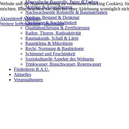
Mineralische Baustoffe, Putze & Farben
Website und die Nutzererfahrung zu verbessern (Tracking Cookies). Sie
Mobiliar & Ausstattungen
möchten. Bitte beachten Sie, dass bei einer Ablehnung womöglich nicht
Nachwachsende Rohstoffe & Baumaterialien
Neubau, Bestand & Denkmal
Akzeptieren
Ablehnen
Ökobilanz & Nachhaltigkeit
Weitere Informationen
|
Impressum
Qualitätssicherung & Zertifizierung
Radon, Thoron, Radioaktivität
Raumakustik, Schall & Lärm
Raumklima & Mikrobiom
Recht, Normung & Baubiologie
Schimmel und Feuchtigkeit
Soziokulturelle Aspekte des Wohnens
Trinkwasser, Brauchwasser, Regenwasser
Förderkreis B.A.U.
Aktuelles
Veranstaltungen