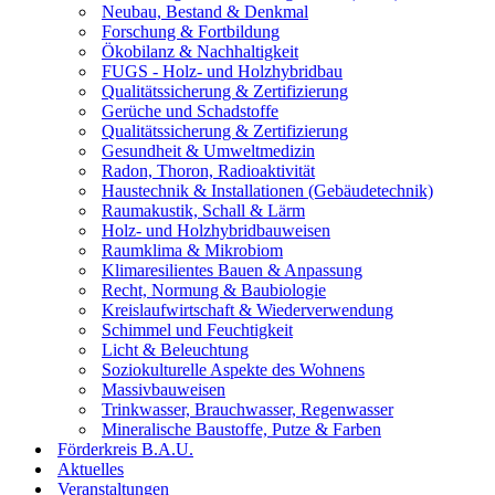
Neubau, Bestand & Denkmal
Forschung & Fortbildung
Ökobilanz & Nachhaltigkeit
FUGS - Holz- und Holzhybridbau
Qualitätssicherung & Zertifizierung
Gerüche und Schadstoffe
Qualitätssicherung & Zertifizierung
Gesundheit & Umweltmedizin
Radon, Thoron, Radioaktivität
Haustechnik & Installationen (Gebäudetechnik)
Raumakustik, Schall & Lärm
Holz- und Holzhybridbauweisen
Raumklima & Mikrobiom
Klimaresilientes Bauen & Anpassung
Recht, Normung & Baubiologie
Kreislaufwirtschaft & Wiederverwendung
Schimmel und Feuchtigkeit
Licht & Beleuchtung
Soziokulturelle Aspekte des Wohnens
Massivbauweisen
Trinkwasser, Brauchwasser, Regenwasser
Mineralische Baustoffe, Putze & Farben
Förderkreis B.A.U.
Aktuelles
Veranstaltungen